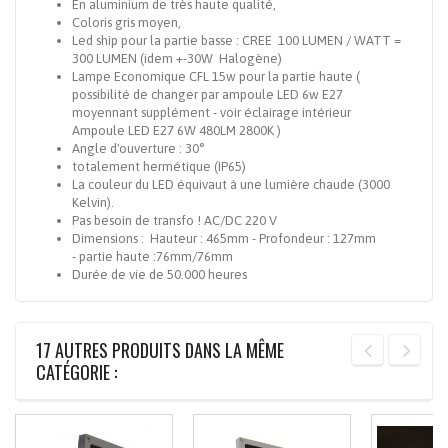
En aluminium de très haute qualité,
Coloris gris moyen,
Led ship pour la partie basse : CREE 100 LUMEN / WATT =
300 LUMEN (idem +-30W Halogène)
Lampe Economique CFL 15w pour la partie haute (
possibilité de changer par ampoule LED 6w E27
moyennant supplément - voir éclairage intérieur
Ampoule LED E27 6W 480LM 2800K )
Angle d'ouverture : 30°
totalement hermétique (IP65)
La couleur du LED équivaut à une lumière chaude (3000
Kelvin).
Pas besoin de transfo ! AC/DC 220 V
Dimensions : Hauteur : 465mm - Profondeur : 127mm
- partie haute :76mm/76mm
Durée de vie de 50.000 heures
17 AUTRES PRODUITS DANS LA MÊME
CATÉGORIE :