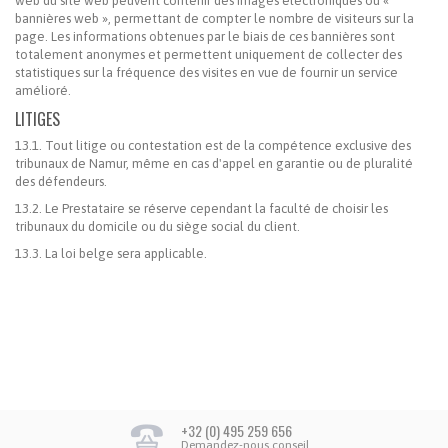
web du site web peuvent contenir des images électroniques ou «
bannières web », permettant de compter le nombre de visiteurs sur la
page. Les informations obtenues par le biais de ces bannières sont
totalement anonymes et permettent uniquement de collecter des
statistiques sur la fréquence des visites en vue de fournir un service
amélioré.
LITIGES
13.1. Tout litige ou contestation est de la compétence exclusive des
tribunaux de Namur, même en cas d'appel en garantie ou de pluralité
des défendeurs.
13.2. Le Prestataire se réserve cependant la faculté de choisir les
tribunaux du domicile ou du siège social du client.
13.3. La loi belge sera applicable.
+32 (0) 495 259 656
Demandez-nous conseil