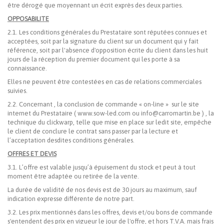
être dérogé que moyennant un écrit exprès des deux parties.
OPPOSABILITE
2.1. Les conditions générales du Prestataire sont réputées connues et
acceptées, soit par la signature du client sur un document qui y fait
référence, soit par l'absence d'opposition écrite du client dans les huit
jours de la réception du premier document qui les porte à sa
connaissance.
Elles ne peuvent être contestées en cas de relations commerciales
suivies.
2.2. Concernant , la conclusion de commande « on-line » sur le site
internet du Prestataire ( www.sow-led.com ou info@carromartin.be ) , la
technique du clickwarp, telle que mise en place sur ledit site, empêche
le client de conclure le contrat sans passer par la lecture et
l’acceptation desdites conditions générales.
OFFRES ET DEVIS
3.1. L’offre est valable jusqu’à épuisement du stock et peut à tout
moment être adaptée ou retirée de la vente.
La durée de validité de nos devis est de 30 jours au maximum, sauf
indication expresse différente de notre part.
3.2. Les prix mentionnés dans les offres, devis et/ou bons de commande
s'entendent des prix en vigueur le jour de l'offre, et hors T.V.A. mais frais