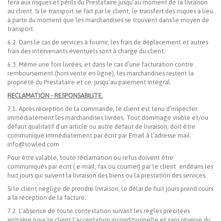
fera aux risques et périls du Prestataire jusqu’au moment de la livraison
au client. Si le transport se fait par le client, le transfert des risques a lieu
à partir du moment que les marchandises se trouvent dans le moyen de
transport.
6.2. Dans le cas de services à fournir, les frais de déplacement et autres
frais des intervenants éventuels sont à charge du client.
6.3. Même une fois livrées, et dans le cas d’une facturation contre
remboursement (hors vente en ligne), les marchandises restent la
propriété du Prestataire et ce, jusqu’au paiement intégral.
RECLAMATION - RESPONSABILITE.
7.1. Après réception de la commande, le client est tenu d’inspecter
immédiatement les marchandises livrées. Tout dommage visible et/ou
défaut qualitatif d’un article ou autre défaut de livraison, doit être
communiqué immédiatement par écrit par Email à l’adresse mail:
info@sowled.com
Pour être valable, toute réclamation ou refus doivent être
communiqués par écrit ( e-mail, fax ou courrier) par le client endéans les
huit jours qui suivent la livraison des biens ou la prestation des services.
Si le client néglige de prendre livraison, le délai de huit jours prend cours
à la réception de la facture.
7.2. L'absence de toute contestation suivant les règles précitées
entraîne pour le client l'acceptation inconditionnelle et sans réserve du