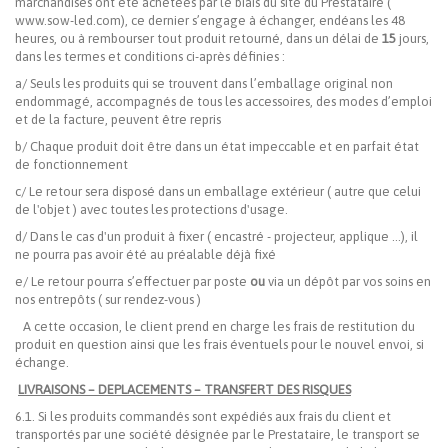
marchandises ont été achetées par le biais du site du Prestataire (
www.sow-led.com), ce dernier s’engage à échanger, endéans les 48
heures, ou à rembourser tout produit retourné, dans un délai de
15
jours,
dans les termes et conditions ci-après définies :
a/ Seuls les produits qui se trouvent dans l’emballage original non
endommagé, accompagnés de tous les accessoires, des modes d’emploi
et de la facture, peuvent être repris
b/ Chaque produit doit être dans un état impeccable et en parfait état
de fonctionnement
c/ Le retour sera disposé dans un emballage extérieur ( autre que celui
de l'objet ) avec toutes les protections d'usage.
d/ Dans le cas d'un produit à fixer ( encastré - projecteur, applique ...), il
ne pourra pas avoir été au préalable déjà fixé
e/ Le retour pourra s’effectuer par poste
ou
via un dépôt par vos soins en
nos entrepôts ( sur rendez-vous )
A cette occasion, le client prend en charge les frais de restitution du
produit en question ainsi que les frais éventuels pour le nouvel envoi, si
échange.
LIVRAISONS – DEPLACEMENTS – TRANSFERT DES RISQUES
6.1. Si les produits commandés sont expédiés aux frais du client et
transportés par une société désignée par le Prestataire, le transport se